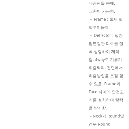
타공판을 분해,
교환이 가능함.
－ Frame : 철제 및
알루미늄제
－ Deflector : 냉간
압연강판 0.8T를 절
곡 성형하여 제작
함. 4way도 기류가
취출되며, 전면에서
취출방향을 조절 할
수 있음. Frame과
Face 사이에 안전고
리를 설치하여 탈락
을 방지함.
－Neck가 Round일
경우 Round