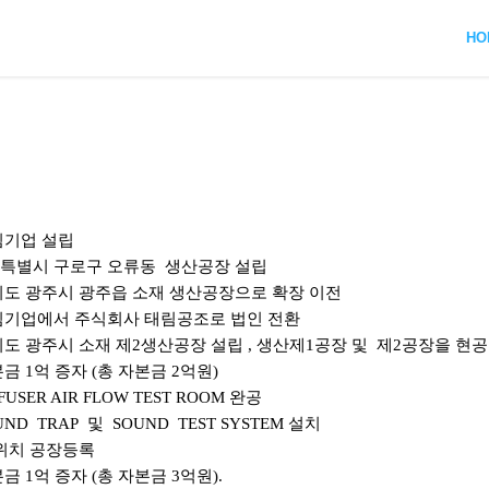
HO
림기업
설립
특별시 구로구 오류동
생산공장 설립
기도 광주시
광주읍
소재 생산공장으로 확장 이전
림기업에서
주식회사
태림공조로
법인 전환
도 광주시 소재 제
2
생산공장 설립
,
생산제
1
공장 및
제
2
공장을
현공
본금
1
억 증자
(
총 자본금
2
억원
)
FUSER AIR FLOW TEST ROOM
완공
UND
TRAP
및
SOUND
TEST SYSTEM
설치
위치 공장등록
본금
1
억 증자
(
총 자본금
3
억원
).