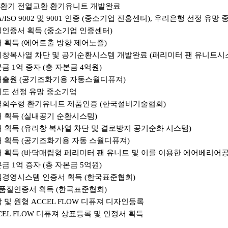
환기 전열교환
환기유니트
개발완료
/ISO 9002
및
9001
인증
(
중소기업 진흥센터
),
우리은행 선정 유망 
질인증서 획득
(
중소기업 인증센터
)
허 획득
(
에어토출
방향 제어노즐
)
리창복사열 차단 및 공기순환시스템 개발완료
(
패리미터
팬
유니트시
본금
1
억 증자
(
총 자본금
4
억원
)
허출원
(
공기조화기용
자동스월디퓨져
)
도 선정 유망 중소기업
열회수형
환기유니트
제품인증
(
한국설비기술협회
)
허 획득
(
실내공기 순환시스템
)
허 획득
(
유리창 복사열 차단 및 결로방지 공기순화 시스템
)
허 획득
(
공기조화기용 자동
스월디퓨져
)
허 획득
(
바닥매립형
페리미터
팬
유니트
및 이를 이용한
에어베리어
본금
1
억 증자
(
총 자본금
5
억원
)
질경영시스템 인증서 획득
(
한국표준협회
)
품질인증서 획득
(
한국표준협회
)
 및 원형
ACCEL FLOW
디퓨져
디자인등록
CEL FLOW
디퓨져
상표등록
및 인정서 획득